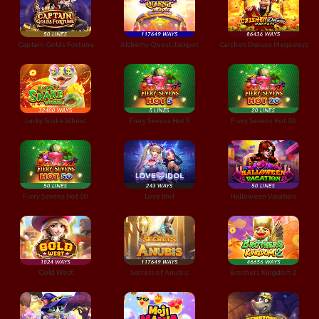
Captain Golds Fortune
Alchemy Quest Jackpot
Caishen Deluxe Megaways
Lucky Snake Wheel
Fiery Sevens Hot 5
Fiery Sevens Hot 20
Fiery Sevens Hot 50
Love Idol
Halloween Vacation
Gold West
Secrets of Anubis
Brothers Kingdom 2