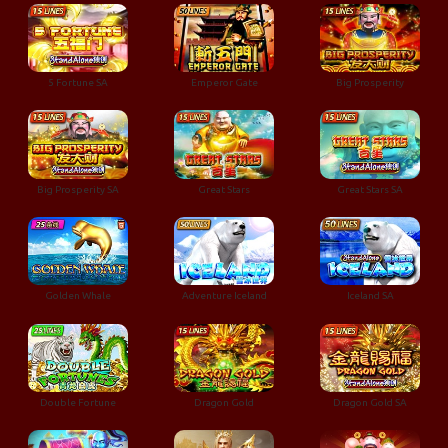
5 Fortune SA
Emperor Gate
Big Prosperity
Big Prosperity SA
Great Stars
Great Stars SA
Golden Whale
Adventure Iceland
Iceland SA
Double Fortune
Dragon Gold
Dragon Gold SA