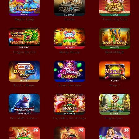
Magical Lamp
Heroes
Three Lucky Stars
Dragon Empire
Money Mouse
Book of Myth
Double Flame
Jokers Treasure
Mega 7
Rise of Werewolves
Legendary Beasts Saga
Hugon Quest