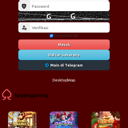
Remember Me
Masuk
Daftar Sekarang
Main di Telegram
Desktop
Wap
Spadegaming