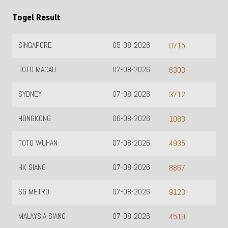
Togel Result
SINGAPORE
05-08-2026
0715
TOTO MACAU
07-08-2026
6303
SYDNEY
07-08-2026
3712
HONGKONG
06-08-2026
1083
TOTO WUHAN
07-08-2026
4935
HK SIANG
07-08-2026
8867
SG METRO
07-08-2026
9123
MALAYSIA SIANG
07-08-2026
4519