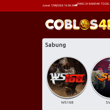
SELAMAT DATANG DI BANDAR TOGEL DAN SL
Jumat 7/08/2026 16:06:37
Sabung
WS168
S