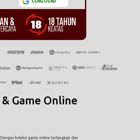
COBLOS4D
n & Game Online