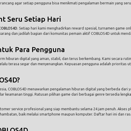
 yang hadir untuk memenuhi kebutuhan hiburan online masyarakat Indonesia.
rancang agar setiap pengguna bisa menikmati pengalaman bermain yang seru,
t Seru Setiap Hari
COBLOS4D
. Setiap hari kami menghadirkan reward spesial, turnamen game on
karang dan jadilah bagian dari komunitas pemain aktif COBLOS4D untuk menda
tuk Para Pengguna
 hiburan digital yang aman, stabil, dan terus berkembang. Kami secara ru
lalu terasa segar dan menyenangkan. Kepuasan pengguna adalah prioritas 
OS4D?
nesia, COBLOS4D menawarkan pengalaman hiburan digital yang berbeda dari yan
ar keamanan tinggi. Ratusan pilihan game dari berbagai genre tersedia lengk
tomer service profesional yang siap membantu selama 24 jam penuh. Akses p
hambatan, baik melalui smartphone maupun komputer. Daftar hari ini dan rasa