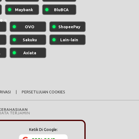
BSI
NEO
Maybank
BluBCA
OVO
ShopeePay
Sakuku
Lain-lain
l
Axiata
RIVASI
|
PERSETUJUAN COOKIES
Ketik Di Google: