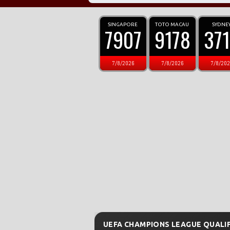
SINGAPORE
TOTO MACAU
SYDNE
7907
9178
37
7/8/2026
7/8/2026
7/8/20
UEFA CHAMPIONS LEAGUE QUAL