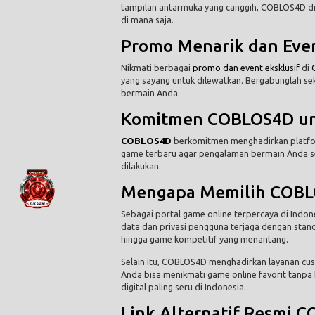
COBLOS4D adalah portal hiburan digital modern
tampilan antarmuka yang canggih, COBLOS4D di
di mana saja.
Promo Menarik dan Even
Nikmati berbagai
promo dan event eksklusif
di
yang sayang untuk dilewatkan. Bergabunglah se
bermain Anda.
Komitmen COBLOS4D un
COBLOS4D
berkomitmen menghadirkan platform
game terbaru agar pengalaman bermain Anda se
dilakukan.
Mengapa Memilih COBL
Sebagai portal game online terpercaya di Indo
data dan privasi pengguna terjaga dengan stand
hingga game kompetitif yang menantang.
Selain itu, COBLOS4D menghadirkan layanan cus
Anda bisa menikmati game online favorit tanpa 
digital paling seru di Indonesia.