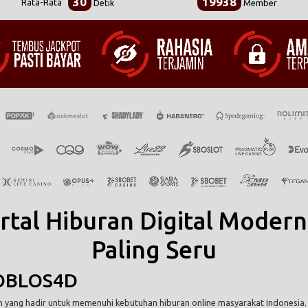
30
19938
Rata-Rata
Detik
Member
tal Hiburan Digital Moder
Paling Seru
OBLOS4D