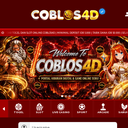
NDAR TOGEL DAN SLOT ONLINE COBLOS4D | MINIMAL DEPOSIT IDR 5.000 | TARIK DANA IDR 50.000 | SE
TOGEL
SLOT
LIVE CASINO
SPORT
ARCADE
SABU