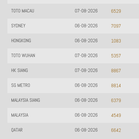
TOTO MACAU
07-08-2026
6529
SYDNEY
06-08-2026
7097
HONGKONG
06-08-2026
1083
TOTO WUHAN
07-08-2026
5357
HK SIANG
07-08-2026
8867
SG METRO
06-08-2026
8814
MALAYSIA SIANG
06-08-2026
6379
MALAYSIA
06-08-2026
4549
QATAR
06-08-2026
6642