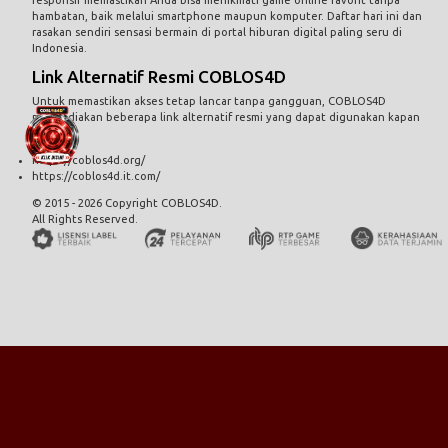
hambatan, baik melalui smartphone maupun komputer. Daftar hari ini dan
rasakan sendiri sensasi bermain di portal hiburan digital paling seru di
Indonesia.
Link Alternatif Resmi COBLOS4D
Untuk memastikan akses tetap lancar tanpa gangguan, COBLOS4D
menyediakan beberapa link alternatif resmi yang dapat digunakan kapan
saja:
https://coblos4d.org/
https://coblos4d.it.com/
© 2015 - 2026 Copyright COBLOS4D.
All Rights Reserved.