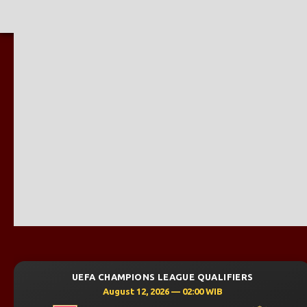
MPIONS LEAGUE QUALIFIERS
UEFA CHAMP
st 12, 2026 — 02:00 WIB
August