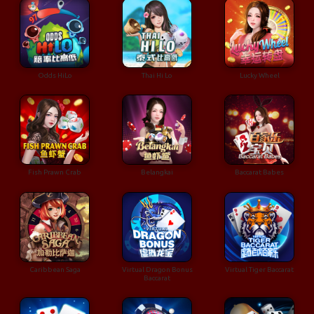
Odds HiLo
Thai Hi Lo
Lucky Wheel
Fish Prawn Crab
Belangkai
Baccarat Babes
Caribbean Saga
Virtual Dragon Bonus
Virtual Tiger Baccarat
Baccarat