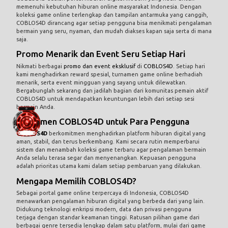
memenuhi kebutuhan hiburan online masyarakat Indonesia. Dengan
koleksi game online terlengkap dan tampilan antarmuka yang canggih,
COBLOS4D dirancang agar setiap pengguna bisa menikmati pengalaman
bermain yang seru, nyaman, dan mudah diakses kapan saja serta di mana
saja.
Promo Menarik dan Event Seru Setiap Hari
Nikmati berbagai
promo dan event eksklusif
di
COBLOS4D
. Setiap hari
kami menghadirkan reward spesial, turnamen game online berhadiah
menarik, serta event mingguan yang sayang untuk dilewatkan.
Bergabunglah sekarang dan jadilah bagian dari komunitas pemain aktif
COBLOS4D untuk mendapatkan keuntungan lebih dari setiap sesi
bermain Anda.
Komitmen COBLOS4D untuk Para Pengguna
COBLOS4D
berkomitmen menghadirkan platform hiburan digital yang
aman, stabil, dan terus berkembang. Kami secara rutin memperbarui
sistem dan menambah koleksi game terbaru agar pengalaman bermain
Anda selalu terasa segar dan menyenangkan. Kepuasan pengguna
adalah prioritas utama kami dalam setiap pembaruan yang dilakukan.
Mengapa Memilih COBLOS4D?
Sebagai portal game online terpercaya di Indonesia, COBLOS4D
menawarkan pengalaman hiburan digital yang berbeda dari yang lain.
Didukung teknologi enkripsi modern, data dan privasi pengguna
terjaga dengan standar keamanan tinggi. Ratusan pilihan game dari
berbagai genre tersedia lengkap dalam satu platform, mulai dari game