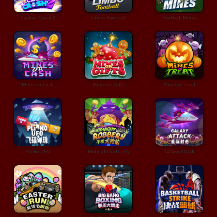
Cash or Crash 2
Limbo Football
Football Mines
Mines or Cash
Mines or Gifts
Mines or Treat
Plinko UFO
Midnight Robbery
Galaxy Attack