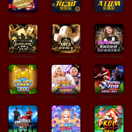
Pok Deng
Keno
Atom
Thunder Blackjack
Thunder Dice
Royal Tiger Baccarat
Golden Crab
Angel And Devil
Football Fever