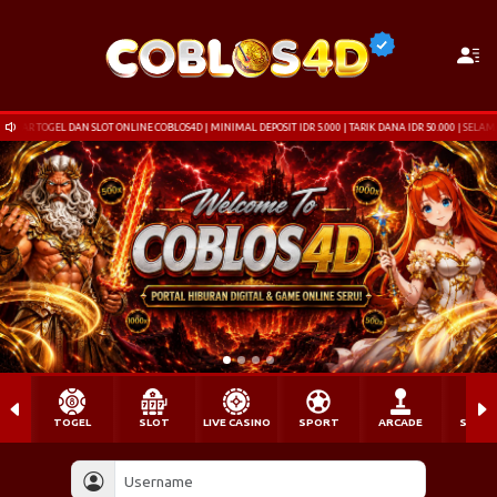
EL DAN SLOT ONLINE COBLOS4D | MINIMAL DEPOSIT IDR 5.000 | TARIK DANA IDR 50.000 | SELAMAT BE
TOGEL
SLOT
LIVE CASINO
SPORT
ARCADE
SABU