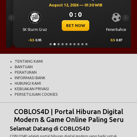
August 12, 2026 — 01:30 WIB
0 : 0
Previous
Next
BET NOW
SK Sturm Graz
Fenerbahce
-0.5
0.95
0.5
0.87
TENTANG KAMI
BANTUAN
PERATURAN
INFORMASI BANK
HUBUNGI KAMI
KEBIJAKAN PRIVASI
PERSETUJUAN COOKIES
COBLOS4D | Portal Hiburan Digital
Modern & Game Online Paling Seru
Selamat Datang di
COBLOS4D
COBLOS4D adalah portal hiburan digital modern yang hadir untuk