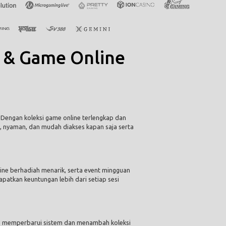
R
n & Game Online
SURE
SUPER POWERFUL
 Dengan koleksi game online terlengkap dan
 nyaman, dan mudah diakses kapan saja serta
line berhadiah menarik, serta event mingguan
patkan keuntungan lebih dari setiap sesi
EOW
MOON FESTIVAL