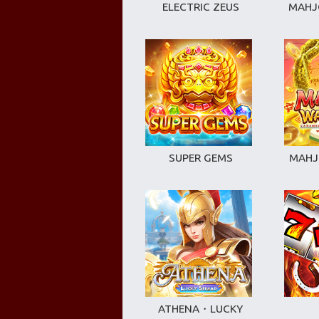
ELECTRIC ZEUS
MAHJ
SUPER GEMS
MAHJ
ATHENA・LUCKY