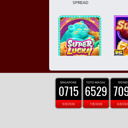
SPREAD
SUPER LUCKY
S
SINGAPORE
TOTO MACAU
SYDNE
0715
6529
70
5/8/2026
7/8/2026
6/8/20
WHAT THE FA
PI