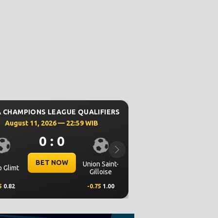
OOM
LUCKY ACE
FOOTBALL F24 INTERNATIONAL
FRIENDLY
August 7, 2026 — 06:15 WIB
0 : 0
Next
BET NOW
roatia
e-Wales
5
0.53
-0.25
-0.87
UY・
CRAZY 777
IG