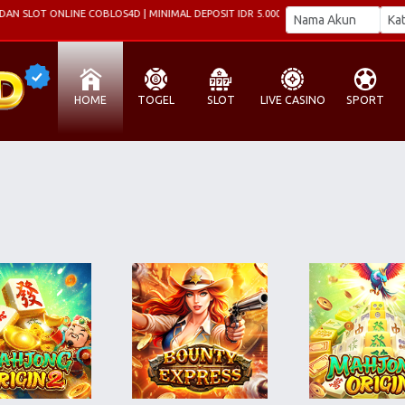
 ONLINE COBLOS4D | MINIMAL DEPOSIT IDR 5.000 | TARIK DANA IDR 50.000 | SE
HOME
TOGEL
SLOT
LIVE CASINO
SPORT