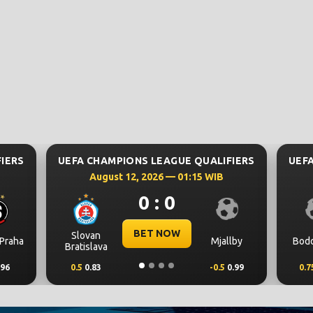
ID OF FLAMES
MYSTIC LEGEND 2
SUGAR B
NAL
E-FOOTBALL F24 INTERNATIONAL
E-
FRIENDLY
August 7, 2026 — 06:00 WIB
0 : 0
BET NOW
e-
land
e-Italy
e-C
Netherlands
-0.91
-0.75
-0.81
0.75
0.57
0.2
RE BUY・SUPER
FEATURE BUY・
FEATURE B
OWERFUL
CHRISTMAS EXPRESS
GOLDEN P