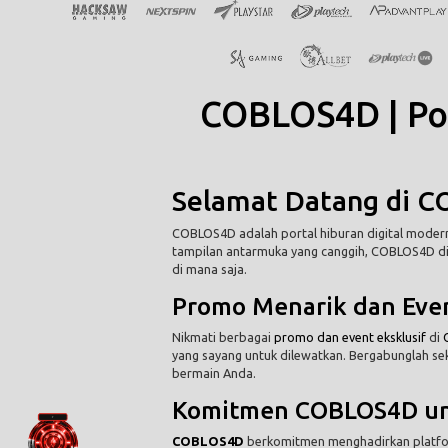
COBLOS4D | Por
Selamat Datang di
C
HAND OF GOD
COBLOS4D adalah portal hiburan digital modern
tampilan antarmuka yang canggih, COBLOS4D di
di mana saja.
Promo Menarik dan Even
Nikmati berbagai
promo dan event eksklusif
di
yang sayang untuk dilewatkan. Bergabunglah se
bermain Anda.
Komitmen COBLOS4D un
SANTA CLAUS
AU