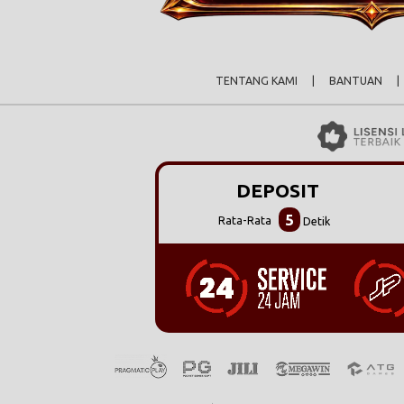
TENTANG KAMI
|
BANTUAN
|
RAT OF WEALTH
SU
DEPOSIT
5
Rata-Rata
Detik
GOLDEN WEEK
CHAL