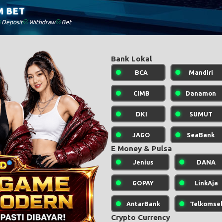
M BET
Deposit
Withdraw
Bet
Bank Lokal
BNI
BRI
Superbank
LDEN JADE
SUPER AWESOME
DIAO CHAN FA 
Permata
BJB
BSI
NEO
Maybank
BluBCA
E Money & Pulsa
Jenius
DANA
GOPAY
LinkAja
RLESQUE 2
FISH PRAWN CRAB
DA FU GU
AntarBank
Telkomse