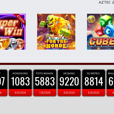
AZTEC 
UPER WIN
FOR THE HORDE
CUBE?
Y
HONGKONG
TOTO WUHAN
HK SIANG
SG METRO
MALA
97
1083
5883
9220
8814
6
26
6/8/2026
7/8/2026
6/8/2026
6/8/2026
6
GGY MASTER
CYBER CUBE
SUPER GEM